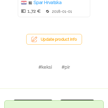
Spar Hrvatska
🏪
1,72 €
2018-01-01
Update product info
#keksi
#pir