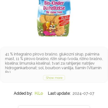
41 % integralno pirovo brašno, glukozni sirup, palmina
mast, 11 % pirovo brašno, rižin sirup (voda, rižino brašno,
kiselina: limunska kiselina), tvari za rahljenje: natrijev
hidrogenkarbonat; sol, bourbon vanilija, tiamin (Vitamin
B1)
Može sadržavati jaja, mlijeko, orašasto voće, sezam i
soju u tragovima
H.Lo
2024-07-07