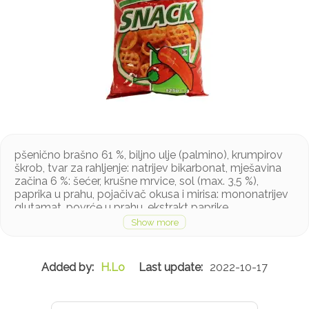
pšenično brašno 61 %, biljno ulje (palmino), krumpirov
škrob, tvar za rahljenje: natrijev bikarbonat, mješavina
začina 6 %: šećer, krušne mrvice, sol (max. 3,5 %),
paprika u prahu, pojačivač okusa i mirisa: mononatrijev
glutamat, povrće u prahu, ekstrakt paprike
Proizvod sadrži gluten
H.Lo
2022-10-17