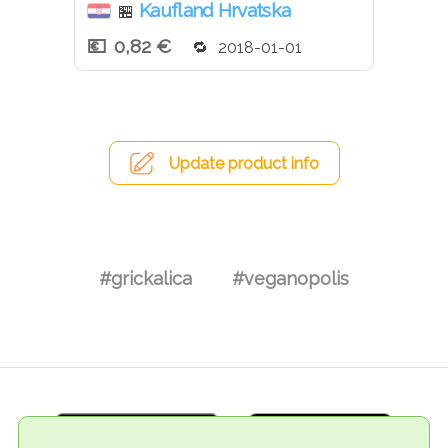
Kaufland Hrvatska
🏪
0,82 €
2018-01-01
Update product info
#grickalica
#veganopolis