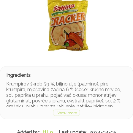
Krumpirov škrob 59 %, biljno ulje (palmino), pire
krumpira, mješavina začina 6 % (šećer, krušne mrvice,
sol, paprika u prahu, pojačivač okusa: mononatrijev
glutaminat, povrće u prahu, ekstrakt paprike), sol 2 %,
grašak u prahu, tvar za rahljenje: natrijev hidrogen
karbonat, trinatrijev difosfat.
H.Lo
2024-04-05