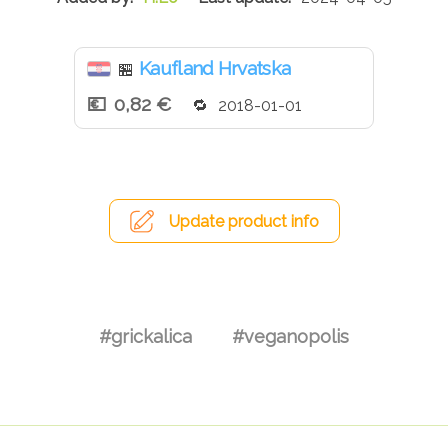
Kaufland Hrvatska
🏪
0,82 €
2018-01-01
Update product info
#grickalica
#veganopolis