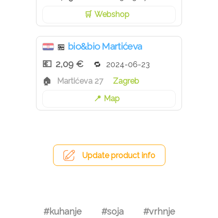
Webshop
bio&bio Martićeva
🏪
2,09 €
2024-06-23
Martićeva 27
Zagreb
Map
Update product info
#kuhanje
#soja
#vrhnje