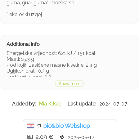
guma, guar guma*, morska sol.
* ekološki uzgoj
Energetska vrijednost: 621 kJ / 151 kcal
Masti: 15,3 g
- od kojih zasićene masne kiseline: 2,4 g
Ugljikohidrati: 0,3 g
- od kojih šećeri: 0,3 g
Bjelančevine: 2,7 g
Sol: 0,15 g
Mia Krkač
2024-07-07
bio&bio Webshop
🛒
2,09 €
2025-05-17