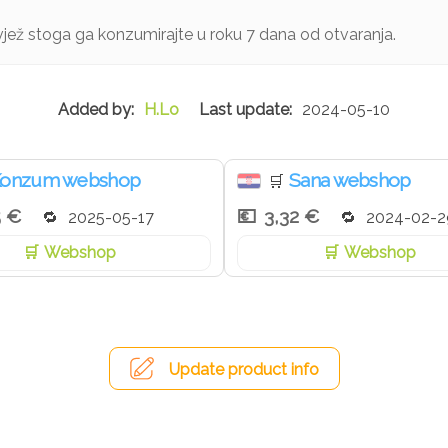
ež stoga ga konzumirajte u roku 7 dana od otvaranja.
H.Lo
2024-05-10
onzum webshop
Sana webshop
🛒
5 €
3,32 €
2025-05-17
2024-02-2
Webshop
Webshop
Update product info