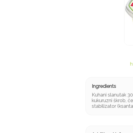
h
Kuhani slanutak 30 
kukuruzni škrob, češ
stabilizator (ksant