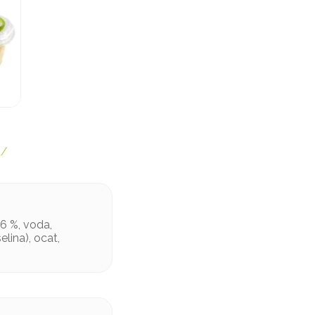
a/
16 %, voda,
elina), ocat,