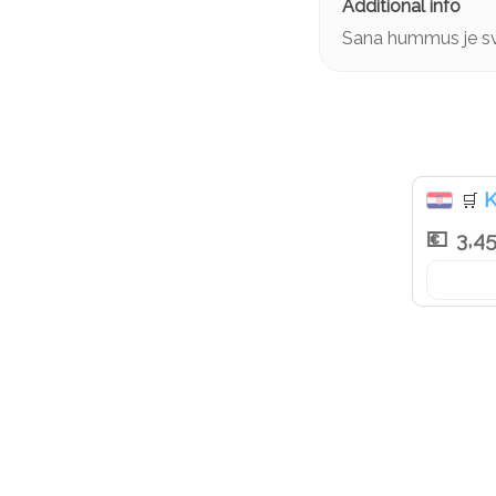
Sana hummus je svj
K
🛒
3,4