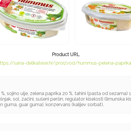
ttps://sana-delikatese.hr/proizvod/hummus-pelena-paprik
%, sojino ulje, zelena paprika 20 %, tahini (pasta od sezama) 
njak, sol, začini, sušeni peršin, regulator kiselosti (limunska kis
an guma, guar guma), konzervans (kalijev sorbat).