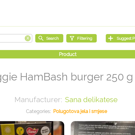
gie HamBash burger 250 
Sana delikatese
Polugotova jela i smjese