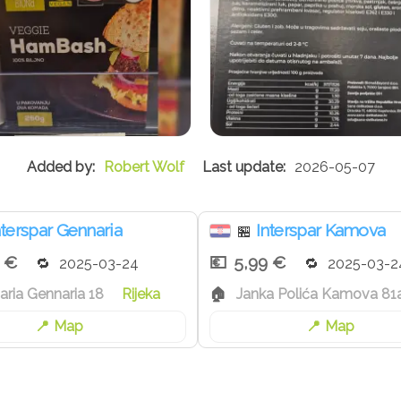
Robert Wolf
2026-05-07
nterspar Gennaria
Interspar Kamova
🏪
 €
5,99 €
2025-03-24
2025-03-2
aria Gennaria 18
Rijeka
Janka Polića Kamova 81
Map
Map