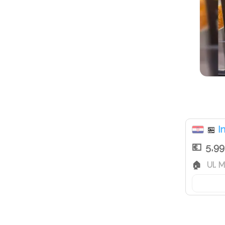
I
🏪
5,99
Ul. M