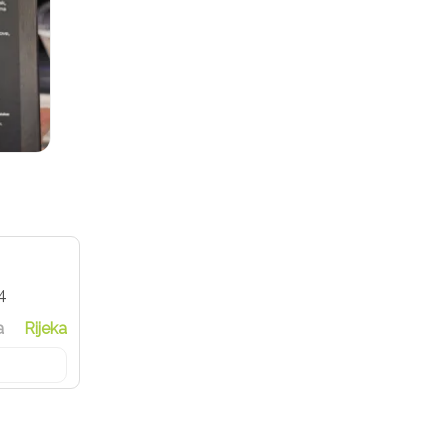
4
a
Rijeka