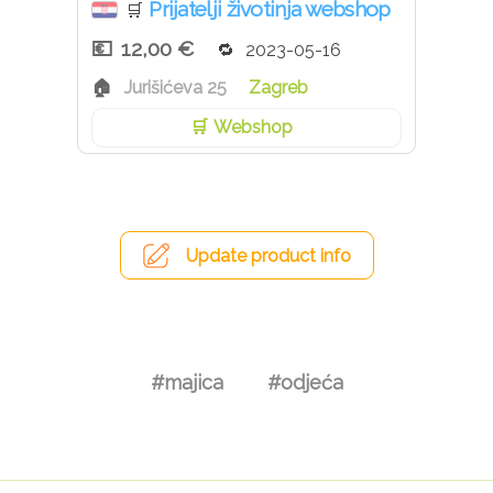
Prijatelji životinja webshop
🛒
12,00 €
2023-05-16
Jurišićeva 25
Zagreb
Webshop
Update product info
#majica
#odjeća