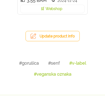
3,55 BAM
2024-11-24
Webshop
Update product info
#gorušica
#senf
#v-label
#veganska oznaka