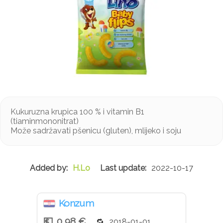
Kukuruzna krupica 100 % i vitamin B1
(tiaminmononitrat)
Može sadržavati pšenicu (gluten), mlijeko i soju
H.Lo
2022-10-17
Konzum
0,98 €
2018-01-01