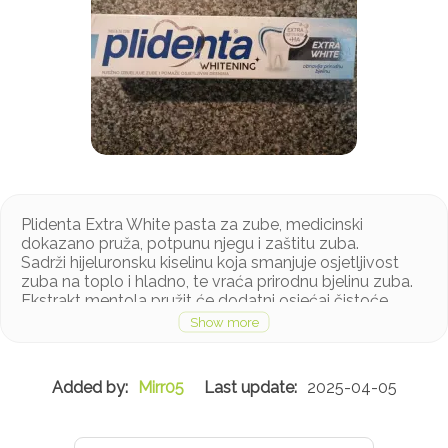
Plidenta Extra White pasta za zube, medicinski
dokazano pruža, potpunu njegu i zaštitu zuba.
Sadrži hijeluronsku kiselinu koja smanjuje osjetljivost
zuba na toplo i hladno, te vraća prirodnu bjelinu zuba.
Ekstrakt mentola pružit će dodatni osjećaj čistoće.
Zahvaljujući umirujućim i antioksidativnim svojstvima
nježno će ukloniti mrlje na zubima i obnoviti zubnu
caklinu.
Mirr05
2025-04-05