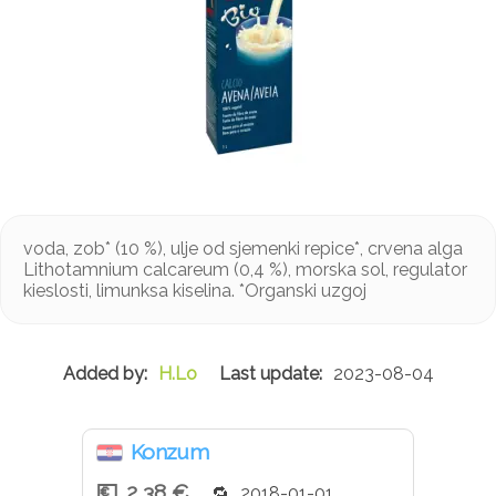
voda, zob* (10 %), ulje od sjemenki repice*, crvena alga
Lithotamnium calcareum (0,4 %), morska sol, regulator
kieslosti, limunksa kiselina. *Organski uzgoj
H.Lo
2023-08-04
Konzum
2,38 €
2018-01-01