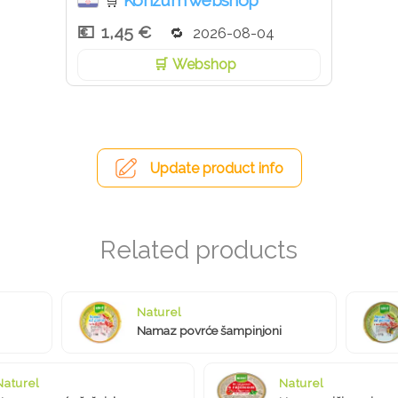
Konzum webshop
🛒
1,45 €
2026-08-04
Webshop
Update product info
Naturel
Namaz povrće šampinjoni
Naturel
Naturel