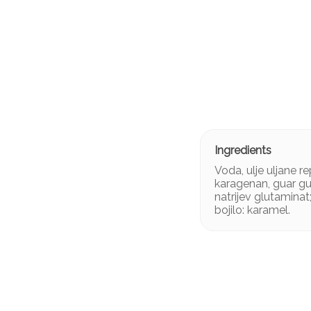
Voda, ulje uljane r
karagenan, guar gum
natrijev glutaminat;
bojilo: karamel.