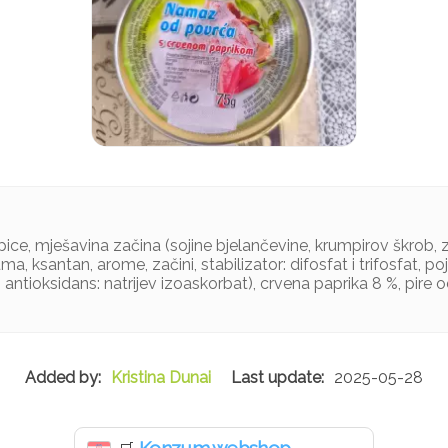
epice, mješavina začina (sojine bjelančevine, krumpirov škrob, 
a, ksantan, arome, začini, stabilizator: difosfat i trifosfat, p
 antioksidans: natrijev izoaskorbat), crvena paprika 8 %, pire od 
Kristina Dunai
2025-05-28