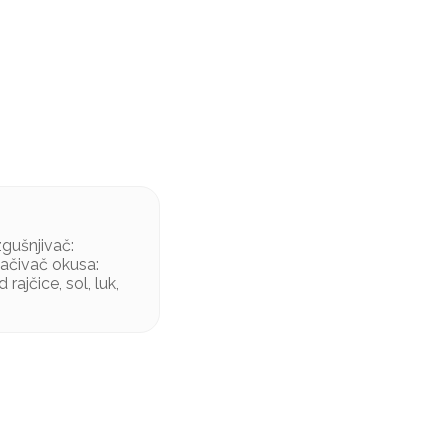
zgušnjivač:
ojačivač okusa:
rajčice, sol, luk,