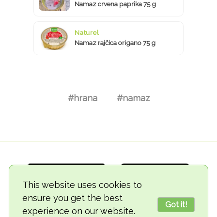
Namaz crvena paprika 75 g
Naturel
Namaz rajčica origano 75 g
#hrana
#namaz
This website uses cookies to
ensure you get the best
Got it!
experience on our website.
© 2018-2026 TheVegCat