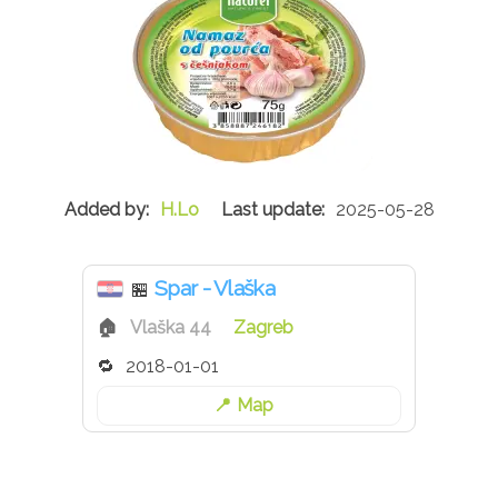
H.Lo
2025-05-28
Spar - Vlaška
🏪
Vlaška 44
Zagreb
2018-01-01
Map