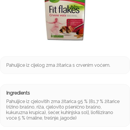
Pahuljice iz cijelog zrna žitarica s crvenim voćem.
Pahuljice iz cjelovitih zrna žitarica 95 % [81.7 % žitarice
(rižino brašno, riža, cjelovito pšenično brašno,
kukuruzna krupica), šećer, kuhinjska sol], liofilizirano
voće 5 % (maline, trešnje, jagode)