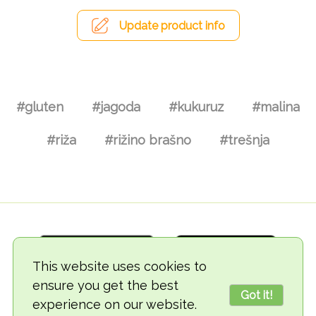
Update product info
#gluten
#jagoda
#kukuruz
#malina
#riža
#rižino brašno
#trešnja
This website uses cookies to
ensure you get the best
Got it!
experience on our website.
© 2018-2026 TheVegCat