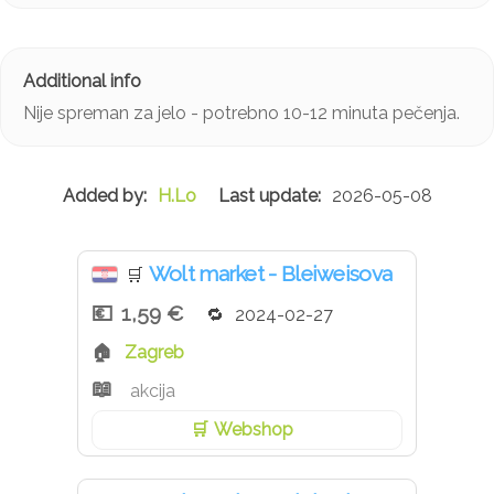
ulje uljane repice, češnjak, voda, sol, škrob, modificirani
škrob, koncentrat limunovog soka, ekstrakt češnjaka,
ekstrakt kurkume.
Nije spreman za jelo - potrebno 10-12 minuta pečenja.
H.Lo
2026-05-08
Wolt market - Bleiweisova
🛒
1,59 €
2024-02-27
Zagreb
akcija
Webshop