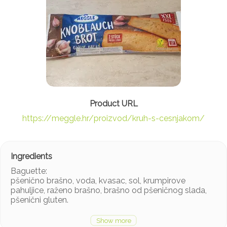
https://meggle.hr/proizvod/kruh-s-cesnjakom/
Baguette:
pšenično brašno, voda, kvasac, sol, krumpirove
pahuljice, raženo brašno, brašno od pšeničnog slada,
pšenični gluten.
Češnjak namaz 20 %: