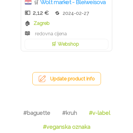
Wolt market - Bleiweisova
🛒
2,12 €
2024-02-27
Zagreb
redovna cijena
Webshop
Update product info
#baguette
#kruh
#v-label
#veganska oznaka