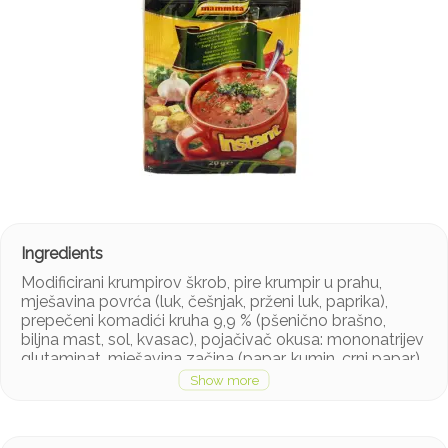
Modificirani krumpirov škrob, pire krumpir u prahu,
mješavina povrća (luk, češnjak, prženi luk, paprika),
prepečeni komadići kruha 9,9 % (pšenično brašno,
biljna mast, sol, kvasac), pojačivač okusa: mononatrijev
glutaminat, mješavina začina (papar, kumin, crni papar),
jodirana sol, biljna mast, maltodekstrin, ekstrakt kvasca,
aroma, mažuran, aroma dima.