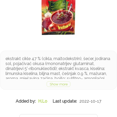
ekstrakt cikle 47 % (cikla, maltodekstrin), šećer, jodirana
sol, pojačivač okusa (mononatrijev glutaminat,
dinatrijevi 5'-ribonukleotidi); ekstrakt kvasca, kiselina:
limunska kiselina, biljna mast, češnjak 0.9 %, mažuran,
aroma, mješavina začina, bojilo: sulfitno- amonijačni
karamel
Proizvod može sadržavati gluten, mlijeko, celer, jaja,
soju i senf u tragovima
H.Lo
2022-10-17