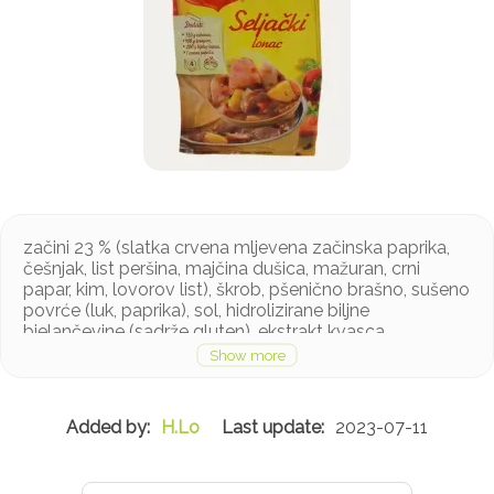
začini 23 % (slatka crvena mljevena začinska paprika,
češnjak, list peršina, majčina dušica, mažuran, crni
papar, kim, lovorov list), škrob, pšenično brašno, sušeno
povrće (luk, paprika), sol, hidrolizirane biljne
bjelančevine (sadrže gluten), ekstrakt kvasca,
maltodekstrin, očvrsnuta/ hidrogenizirana biljna mast,
arome (sadrže soju), šećer, kiselina: limunska kiselina
Proizvod sadrži soju i gluten. Može sadržavati tragove
mlijeka, jaja, celera i gorušice
H.Lo
2023-07-11