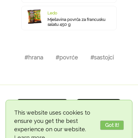
Ledo
Mješavina povrća za francusku
salatu 450 g
#hrana
#povrće
#sastojci
This website uses cookies to
ensure you get the best
Got it!
experience on our website.
© 2018-2026 TheVegCat
Learn more