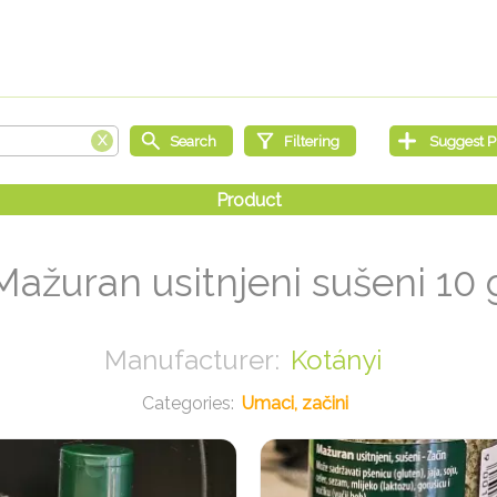
Mažuran usitnjeni sušeni 10 
Kotányi
Umaci, začini