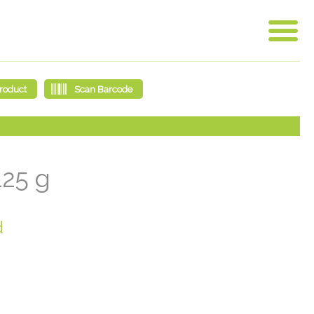
125 g
d