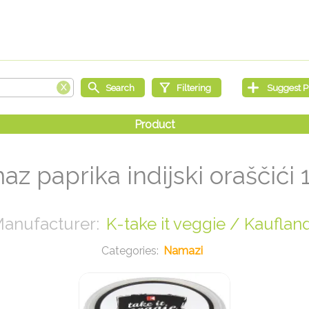
z paprika indijski oraščići 
K-take it veggie / Kauflan
Namazi