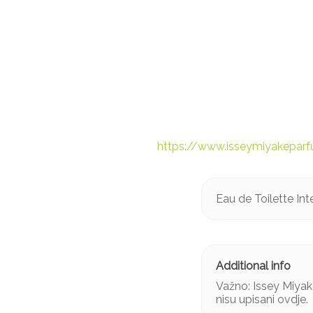
https://www.isseymiyakeparf
Eau de Toilette In
Važno: Issey Miyak
nisu upisani ovdje.