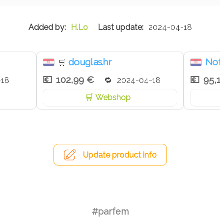
H.Lo
2024-04-18
douglas.hr
Not
🛒
102,99 €
95,
-18
2024-04-18
Webshop
Update product info
#parfem