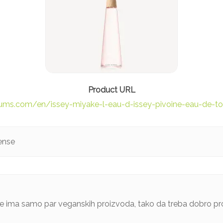
ums.com/en/issey-miyake-l-eau-d-issey-pivoine-eau-de-toi
tense
e ima samo par veganskih proizvoda, tako da treba dobro provj