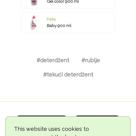
Gel color 900 ml
Faks
Baby 900 ml
#deterdžent
#rublje
#tekući deterdžent
This website uses cookies to