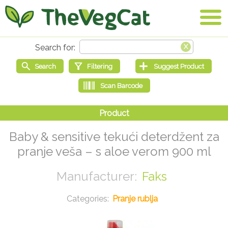
Baby & sensitive tekući deterdžent za
pranje veša – s aloe verom 900 ml
Faks
Pranje rublja