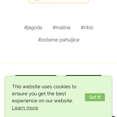
#jagoda
#malina
#ribiz
#zobene pahuljice
This website uses cookies to
ensure you get the best
Got it!
experience on our website.
© 2018-2026 TheVegCat
Learn more