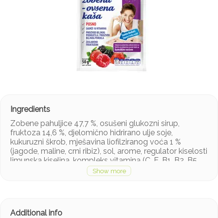
Zobene pahuljice 47,7 %, osušeni glukozni sirup,
fruktoza 14,6 %, djelomično hidrirano ulje soje,
kukuruzni škrob, mješavina liofilziranog voća 1 %
(jagode, maline, crni ribiz), sol, arome, regulator kiselosti
limunska kiselina, kompleks vitamina (C, E, B1, B2, B5,
B6, B9, B12, nijacin, biton).