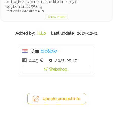
..od kojih zasićene masne kiseline: 0.5 g
Ugljikohidrati: 55.6 g
..od kojih šećeri: 0.5 g
Bjelančevine: 9.3 g
Sol: 1.4 g
Proizvod sadrži gluten.
H.Lo
2025-12-31
bio&bio
🛒
🏪
4,49 €
2025-05-17
Webshop
Update product info