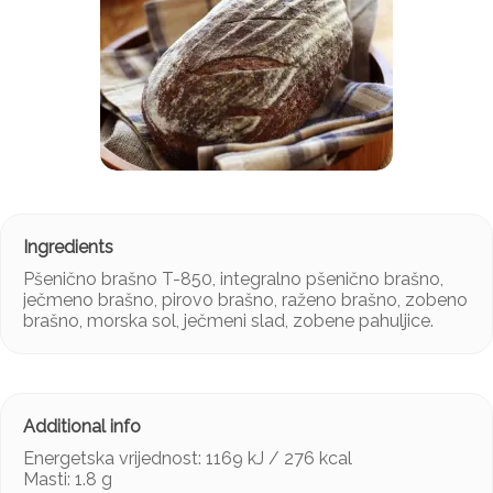
Pšenično brašno T-850, integralno pšenično brašno,
ječmeno brašno, pirovo brašno, raženo brašno, zobeno
brašno, morska sol, ječmeni slad, zobene pahuljice.
Energetska vrijednost: 1169 kJ / 276 kcal
Masti: 1.8 g