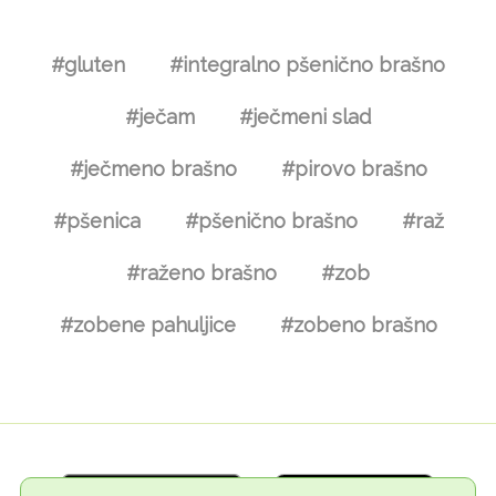
#gluten
#integralno pšenično brašno
#ječam
#ječmeni slad
#ječmeno brašno
#pirovo brašno
#pšenica
#pšenično brašno
#raž
#raženo brašno
#zob
#zobene pahuljice
#zobeno brašno