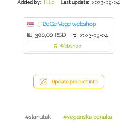
H.Lo
2023-09-04
Sastojci: Voda, pasulj, pšenični protein, leblebija, pelat,
cvekla, hladno ceđeno suncokretovo ulje, mlevena
začinska paprika, beli luk, začini.
BeGe Vege webshop
🛒
Ne sadrži aditive, arome ni veštačke boje.
300,00 RSD
2023-09-04
Webshop
Update product info
#slanutak
#veganska oznaka