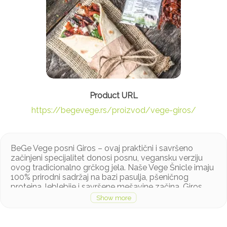
https://begevege.rs/proizvod/vege-giros/
BeGe Vege posni Giros – ovaj praktični i savršeno
začinjeni specijalitet donosi posnu, vegansku verziju
ovog tradicionalno grčkog jela. Naše Vege Šnicle imaju
100% prirodni sadržaj na bazi pasulja, pšeničnog
proteina, leblebije i savršene mešavine začina. Giros
možete jesti odmah ili pržiti, peći, kuvati ili koristiti u
pripremanju jela poput musake, punjenih paprika,
sosova i slično. Pogledajte ostale proizvode koji su
spremni za jelo.