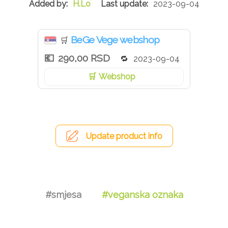
H.Lo
2023-09-04
Ne sadrži aditive pored sode bikarbone, arome ni
veštacke boje.
BeGe Vege webshop
🛒
290,00 RSD
2023-09-04
Webshop
Update product info
#smjesa
#veganska oznaka