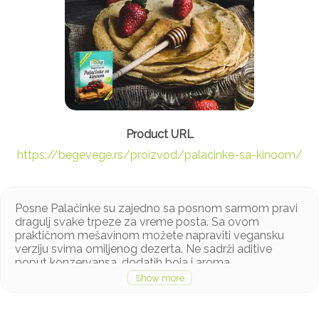
https://begevege.rs/proizvod/palacinke-sa-kinoom/
Posne Palačinke su zajedno sa posnom sarmom pravi
dragulj svake trpeze za vreme posta. Sa ovom
praktičnom mešavinom možete napraviti vegansku
verziju svima omiljenog dezerta. Ne sadrži aditive
poput konzervansa, dodatih boja i aroma.
Sastojci: Pšenično brašno, brašno od bele kinoe (20%),
žuti šecer, vanilin šecer, sredstvo za dizanje testa
natrijumbikarbonat (soda bikarbona).