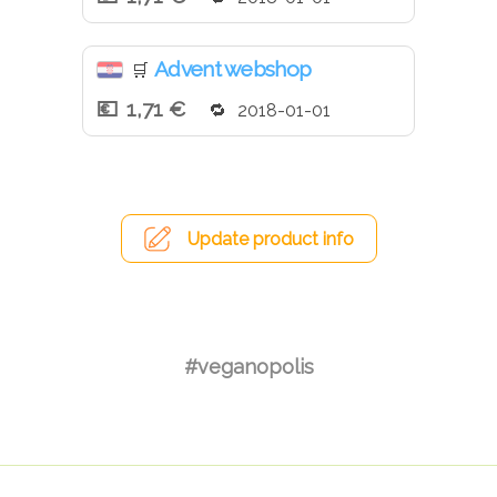
Advent webshop
🛒
1,71 €
2018-01-01
Update product info
#veganopolis