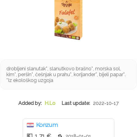
drobljeni slanutak*, slanutkovo brašno*, morska sol,
kim*, peršin*, češnjak u prahu*, korijander*, bijeli papar*.
*Iz ekološkog uzgoja
H.Lo
2022-10-17
Konzum
1,71 €
2018-01-01