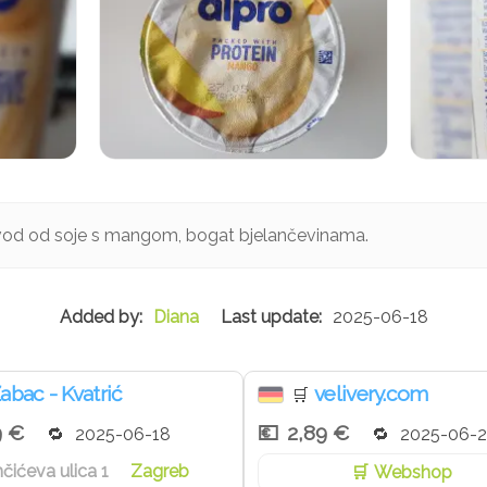
zvod od soje s mangom, bogat bjelančevinama.
Diana
2025-06-18
abac - Kvatrić
velivery.com
🛒
9 €
2,89 €
2025-06-18
2025-06-
ićeva ulica 1
Zagreb
Webshop