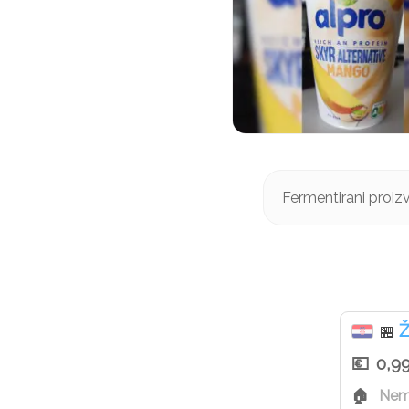
Fermentirani proi
Ž
🏪
0,9
Nemč