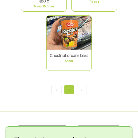
420 g
Reber
Tress Brüder
Chestnut cream bars
Sana
<
1
>