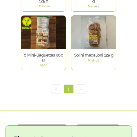
125 g
g
J.D.Gross
Natura
6 Mini-Baguettes 300
Sojini medaljoni 125 g
g
Mistraž
Spar
<
1
>