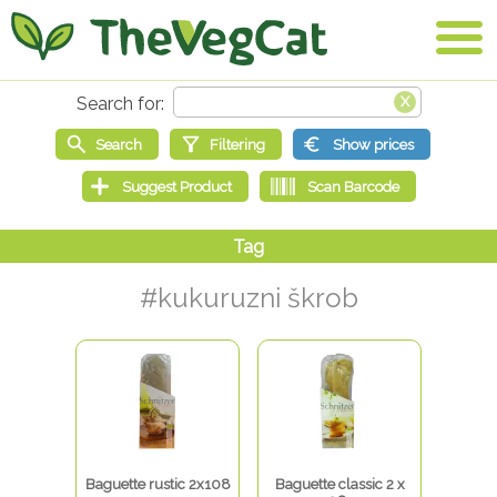
#kukuruzni škrob
Baguette rustic 2x108
Baguette classic 2 x