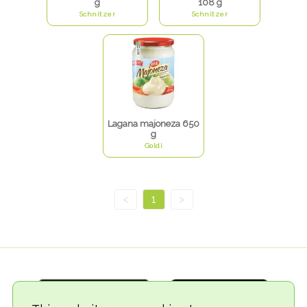
g
108 g
Schnitzer
Schnitzer
Lagana majoneza 650
g
Goldi
<
1
>