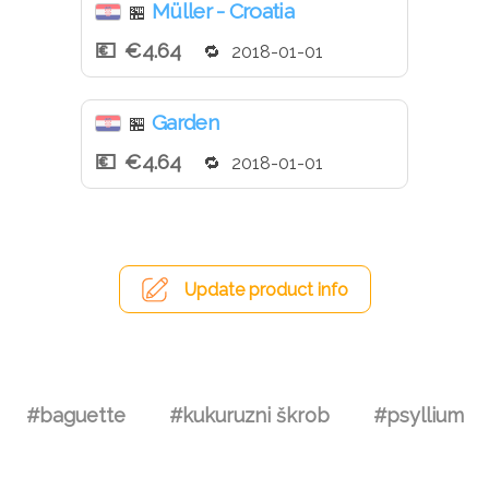
Müller - Croatia
🏪
€4.64
2018-01-01
Garden
🏪
€4.64
2018-01-01
Update product info
#baguette
#kukuruzni škrob
#psyllium