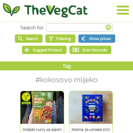
#kokosovo mlijeko
Indijski curry sa sojom
Krema za umake 200