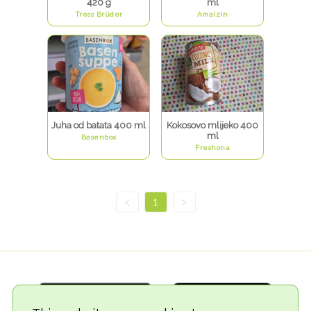
420 g
ml
Tress Brüder
Amaizin
Juha od batata 400 ml
Kokosovo mlijeko 400
ml
Basenbox
Freshona
<
1
>