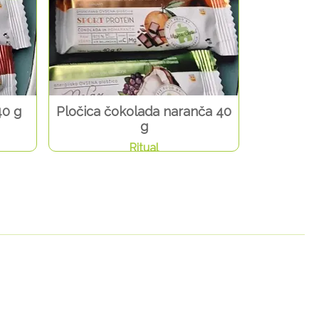
40 g
Pločica čokolada naranča 40
g
Ritual