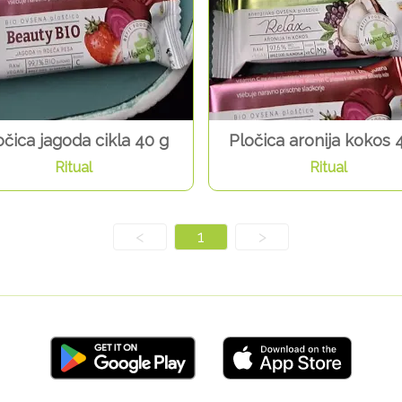
očica jagoda cikla 40 g
Pločica aronija kokos 
Ritual
Ritual
<
1
>