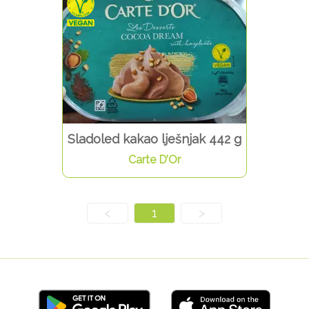
Sladoled kakao lješnjak 442 g
Carte D’Or
<
1
>