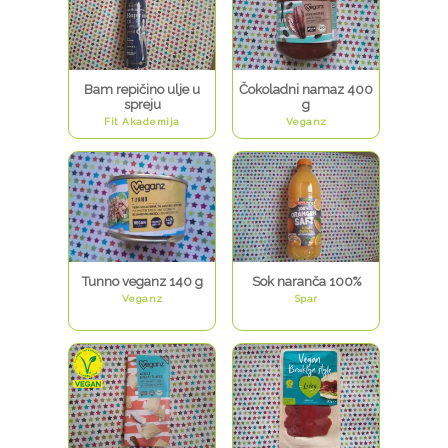
Bam repičino ulje u
Čokoladni namaz 400
spreju
g
Fit Akademija
Veganz
Tunno veganz 140 g
Sok naranča 100%
Veganz
Spar