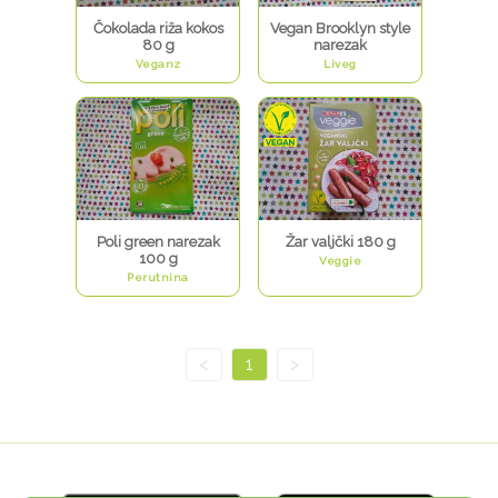
Čokolada riža kokos
Vegan Brooklyn style
80 g
narezak
Veganz
Liveg
Poli green narezak
Žar valjčki 180 g
100 g
Veggie
Perutnina
<
1
>