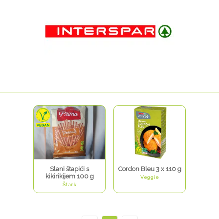
Slani štapići s
Cordon Bleu 3 x 110 g
kikirikijem 100 g
Veggie
Štark