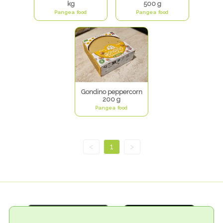
kg
500 g
Pangea food
Pangea food
Gondino peppercorn
200 g
Pangea food
<
1
>