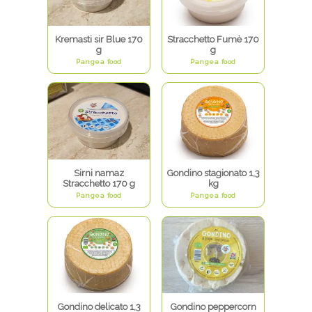
Kremasti sir Blue 170
Stracchetto Fumè 170
g
g
Pangea food
Pangea food
Sirni namaz
Gondino stagionato 1,3
Stracchetto 170 g
kg
Pangea food
Pangea food
Gondino delicato 1,3
Gondino peppercorn