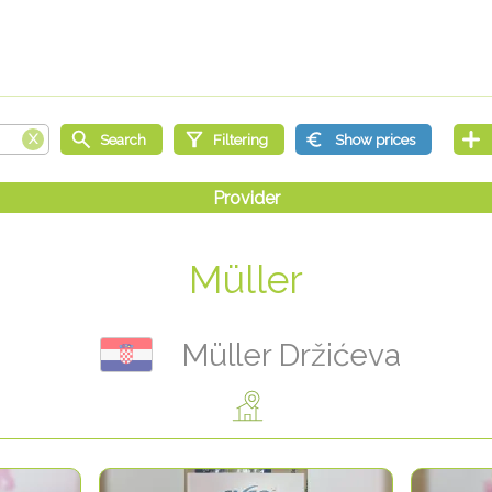
Müller
Müller Držićeva