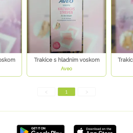
voskom
Trakice s hladnim voskom
Trakic
Aveo
<
1
>