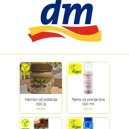
Namaz od pistacija
Pjena za pranje lica
350 g
150 ml
dmBio
Balea