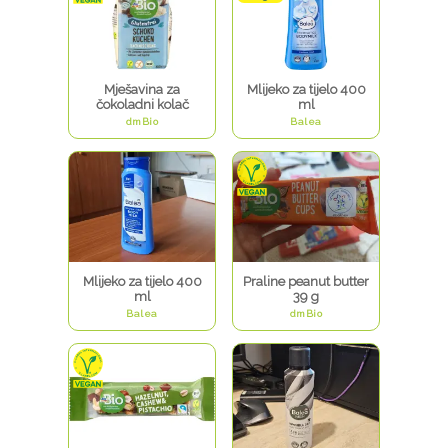
Mješavina za
Mlijeko za tijelo 400
čokoladni kolač
ml
dmBio
Balea
Mlijeko za tijelo 400
Praline peanut butter
ml
39 g
Balea
dmBio