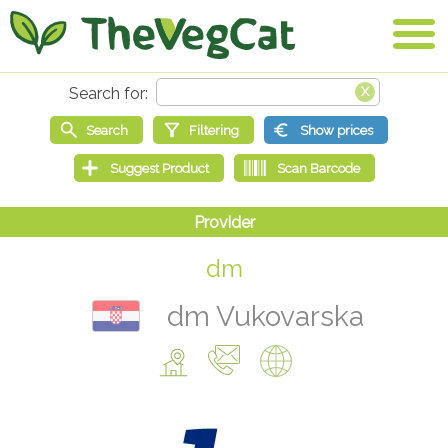
dm
dm Vukovarska