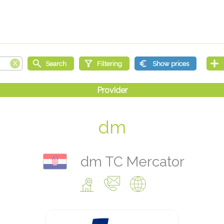
dm
dm TC Mercator