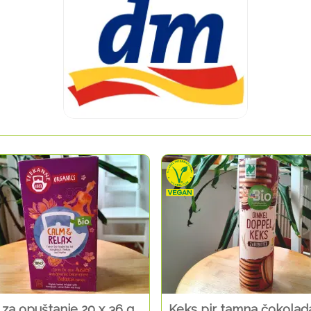
 za opuštanje 20 x 36 g
Keks pir tamna čokolad