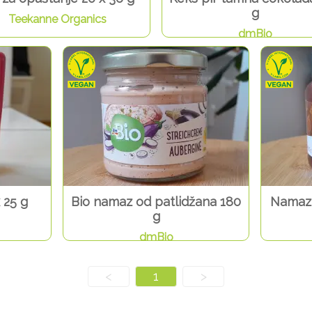
g
Teekanne Organics
dmBio
 25 g
Bio namaz od patlidžana 180
Namaz 
g
dmBio
<
1
>