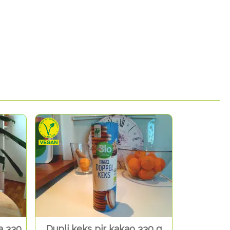
a 330
Dupli keks pir kakao 330 g