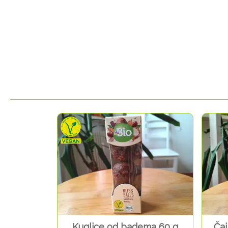
Kuglice od badema 60 g
Čaj