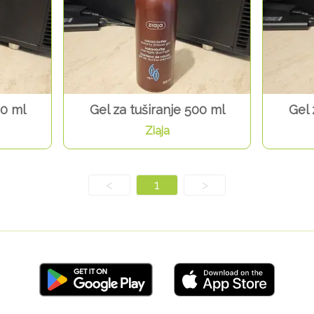
00 ml
Gel za tuširanje 500 ml
Gel 
Ziaja
<
1
>