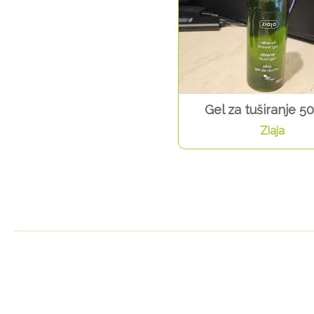
Gel za tuširanje 5
Ziaja