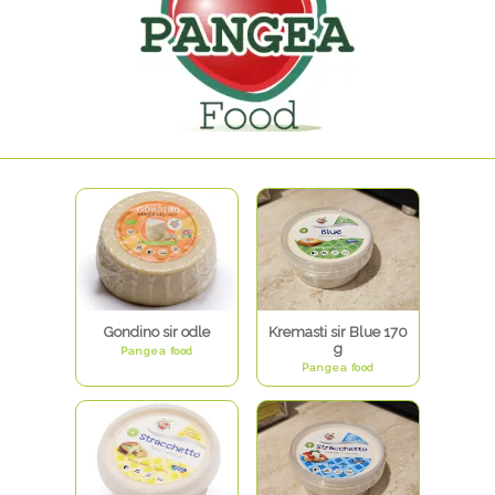
Gondino sir odle
Kremasti sir Blue 170
g
Pangea food
Pangea food