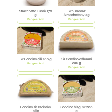
Stracchetto Fumè 170
Sirni namaz
g
Stracchetto 170 g
Pangea food
Pangea food
Sir Gondino čili 200 g
Sir Gondino odležani
200 g
Pangea food
Pangea food
Gondino sir začinsko
Gondino blagi sir 200
bilje
g