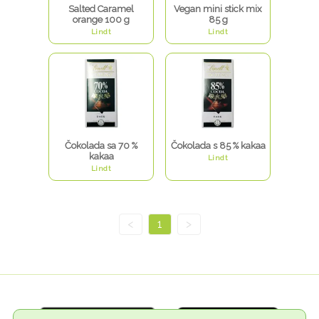
Salted Caramel
Vegan mini stick mix
orange 100 g
85 g
Lindt
Lindt
Čokolada sa 70 %
Čokolada s 85 % kakaa
kakaa
Lindt
Lindt
<
1
>