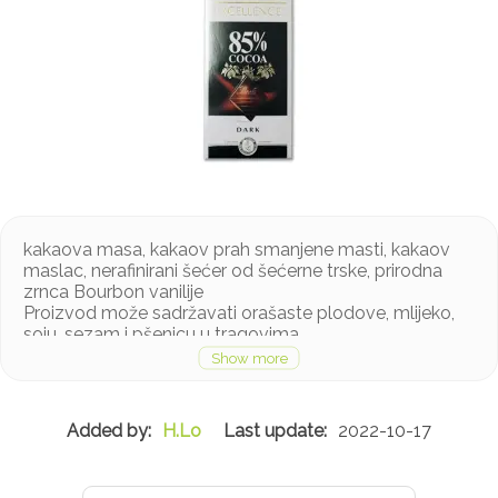
kakaova masa, kakaov prah smanjene masti, kakaov
maslac, nerafinirani šećer od šećerne trske, prirodna
zrnca Bourbon vanilije
Proizvod može sadržavati orašaste plodove, mlijeko,
soju, sezam i pšenicu u tragovima
H.Lo
2022-10-17