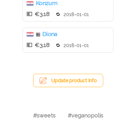
Konzum
€3.18
2018-01-01
Diona
🏪
€3.18
2018-01-01
Update product info
#sweets
#veganopolis