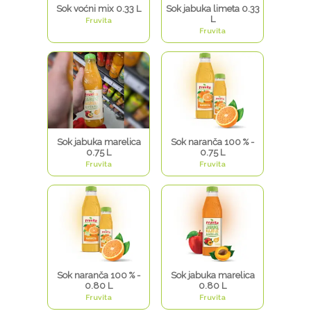
Sok voćni mix 0.33 L
Sok jabuka limeta 0.33
L
Fruvita
Fruvita
Sok jabuka marelica
Sok naranča 100 % -
0.75 L
0.75 L
Fruvita
Fruvita
Sok naranča 100 % -
Sok jabuka marelica
0.80 L
0.80 L
Fruvita
Fruvita