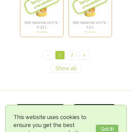
Sok naranča 100 % -
Sok naranča 100 % -
0.33 L
1,5 L
Fruvita
Fruvita
<
1
2
>
This website uses cookies to
ensure you get the best
Got it!