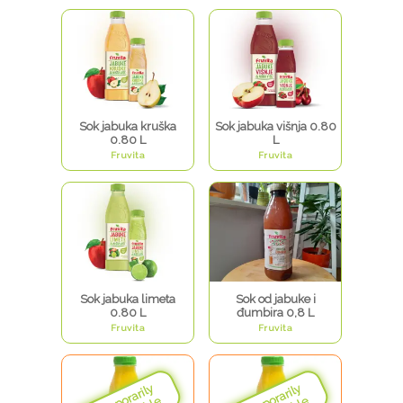
Sok jabuka kruška
Sok jabuka višnja 0.80
0.80 L
L
Fruvita
Fruvita
Sok jabuka limeta
Sok od jabuke i
0.80 L
đumbira 0,8 L
Fruvita
Fruvita