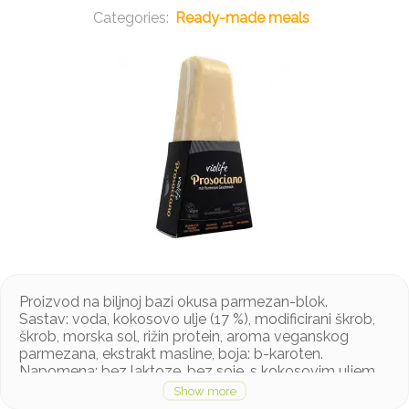
Ready-made meals
Proizvod na biljnoj bazi okusa parmezan-blok.
Sastav: voda, kokosovo ulje (17 %), modificirani škrob,
škrob, morska sol, rižin protein, aroma veganskog
parmezana, ekstrakt masline, boja: b-karoten.
Napomena: bez laktoze, bez soje, s kokosovim uljem.