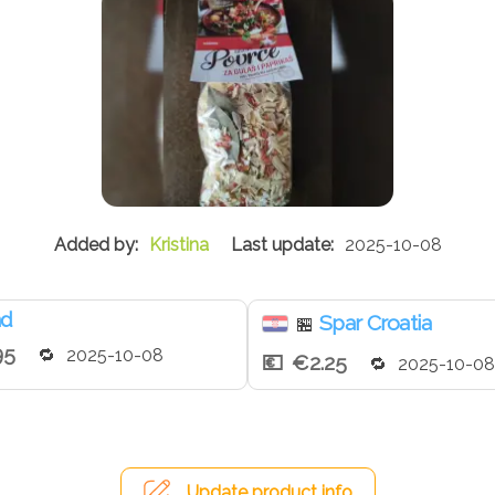
Kristina
2025-10-08
nd
Spar Croatia
🏪
95
2025-10-08
€2.25
2025-10-08
Update product info