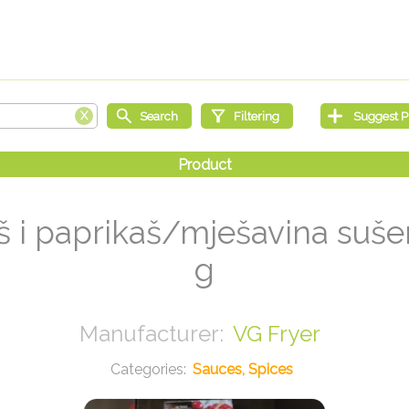
š i paprikaš/mješavina suš
g
VG Fryer
Sauces, Spices